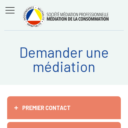
Aller
Régler les litiges
entre
au
consommateurs et
MENU
professionnels avec
contenu
la médiation de la
consommation
Demander une
Recherche
RECHERC
médiation
sur:
PREMIER CONTACT