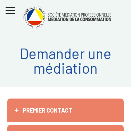
Aller
Régler les litiges
entre
au
consommateurs et
MENU
professionnels avec
contenu
la médiation de la
consommation
Demander une
Recherche
RECHERC
médiation
sur:
PREMIER CONTACT