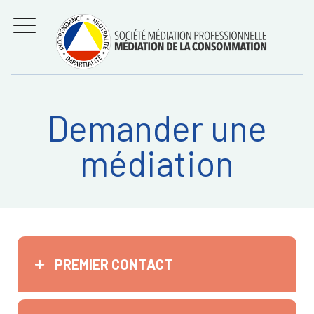
Aller
Régler les litiges
entre
au
consommateurs et
MENU
professionnels avec
contenu
la médiation de la
consommation
Demander une
Recherche
RECHERC
médiation
sur:
PREMIER CONTACT