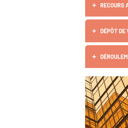
RECOURS 
DÉPÔT DE 
DÉROULEME