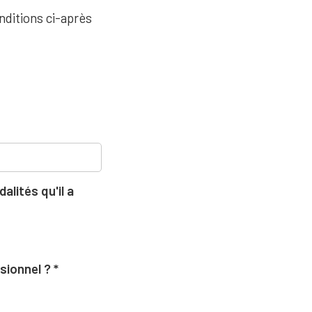
nditions ci-après
lités qu'il a
ssionnel ?