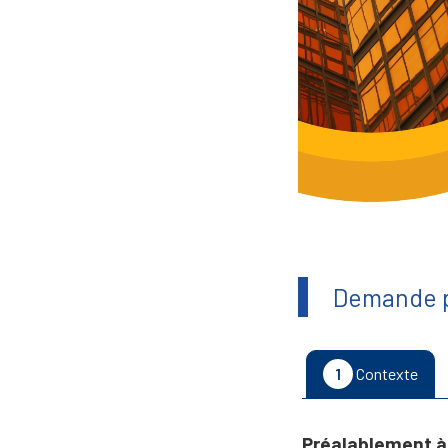
Demande p
1
Contexte
Préalablement à 