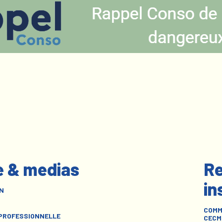
e & medias
Re
in
N
COMM
 PROFESSIONNELLE
CECM