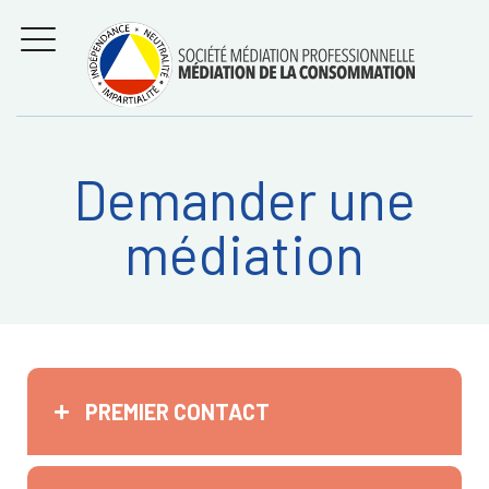
Aller
Régler les litiges
entre
au
consommateurs et
MENU
professionnels avec
contenu
la médiation de la
consommation
Demander une
Recherche
RECHERC
médiation
sur:
PREMIER CONTACT