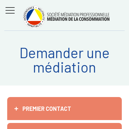
Aller
Régler les litiges
entre
au
consommateurs et
MENU
professionnels avec
contenu
la médiation de la
consommation
Demander une
Recherche
RECHERC
médiation
sur:
PREMIER CONTACT