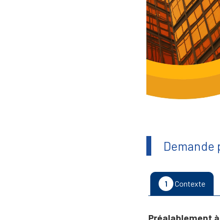
Demande p
1
Contexte
Préalablement à 