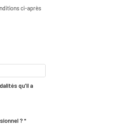
nditions ci-après
lités qu'il a
ssionnel ?