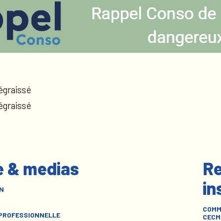
égraissé
égraissé
e & medias
Re
in
N
COMM
 PROFESSIONNELLE
CECM