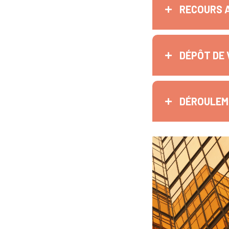
RECOURS 
DÉPÔT DE 
DÉROULEME