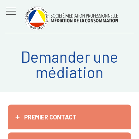
Aller
Régler les litiges
entre
au
consommateurs et
MENU
professionnels avec
contenu
la médiation de la
consommation
Demander une
Recherche
RECHERC
médiation
sur:
PREMIER CONTACT