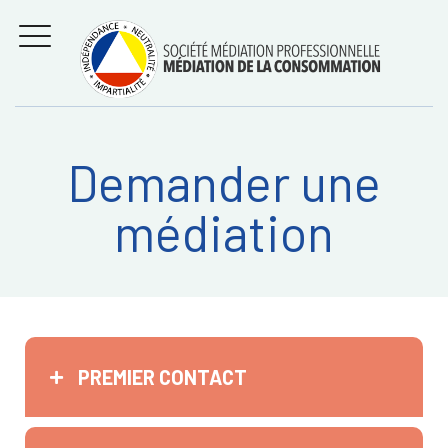
Aller
Régler les litiges
entre
au
consommateurs et
MENU
professionnels avec
contenu
la médiation de la
consommation
Demander une
Recherche
RECHERC
médiation
sur:
PREMIER CONTACT