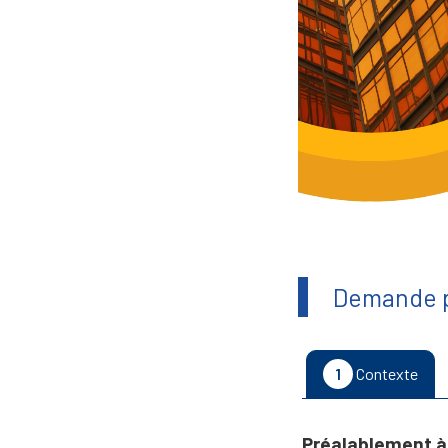
Demande p
1
Contexte
Préalablement à 