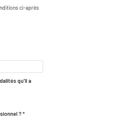
nditions ci-après
lités qu'il a
ssionnel ?