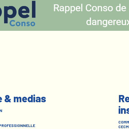
e & medias
Re
in
N
COMM
 PROFESSIONNELLE
CECM