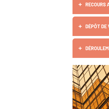
RECOURS 
DÉPÔT DE 
DÉROULEME