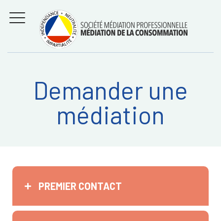
Aller
Régler les litiges
entre
au
consommateurs et
MENU
professionnels avec
contenu
la médiation de la
consommation
Demander une
Recherche
RECHERC
médiation
sur:
PREMIER CONTACT