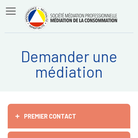
Aller
Régler les litiges
entre
au
consommateurs et
MENU
professionnels avec
contenu
la médiation de la
consommation
Demander une
Recherche
RECHERC
médiation
sur:
PREMIER CONTACT