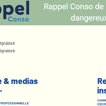
égraissé
égraissé
e & medias
Re
in
N
COMM
 PROFESSIONNELLE
CECM