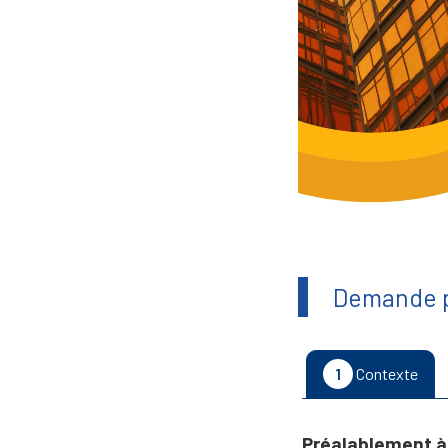
Demande p
1
Contexte
Préalablement à 