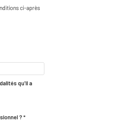
nditions ci-après
lités qu'il a
ssionnel ?