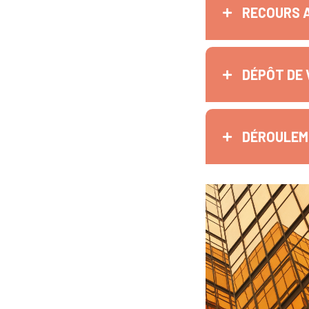
RECOURS 
DÉPÔT DE 
DÉROULEME