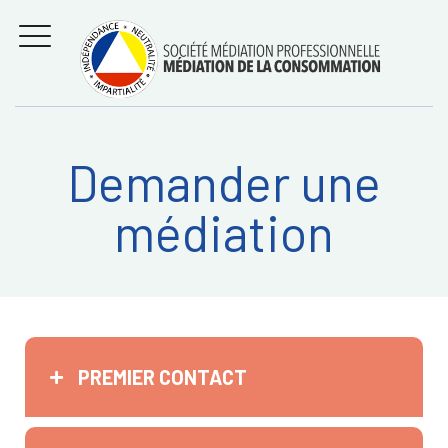
Aller
Régler les litiges
entre
au
consommateurs et
MENU
professionnels avec
contenu
la médiation de la
consommation
Demander une
Recherche
RECHERC
médiation
sur:
PREMIER CONTACT