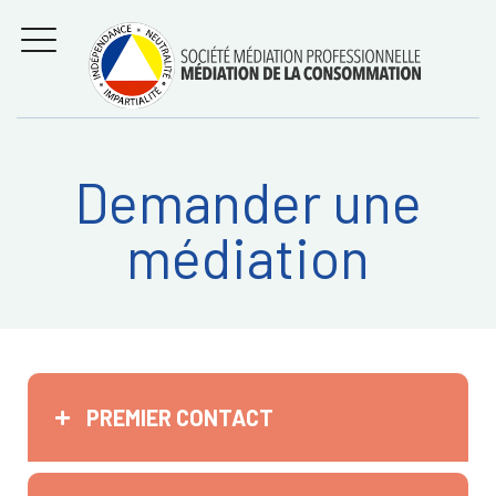
Aller
Régler les litiges
entre
au
consommateurs et
MENU
professionnels avec
contenu
la médiation de la
consommation
Demander une
Recherche
RECHERC
médiation
sur:
PREMIER CONTACT