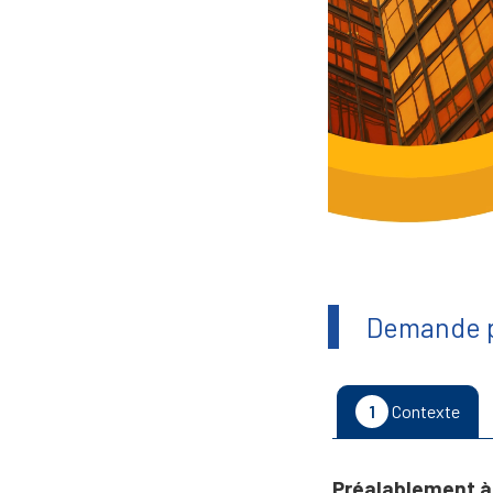
Demande p
1
Contexte
Préalablement à 