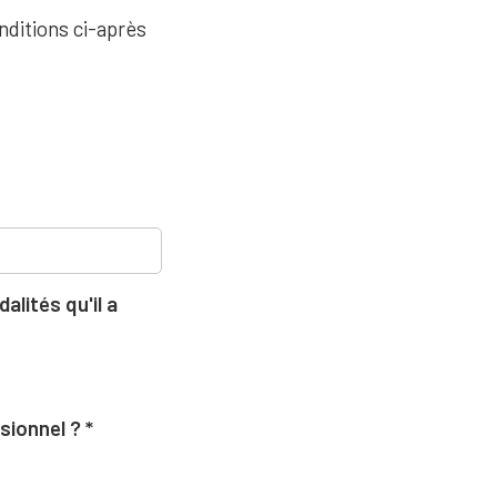
nditions ci-après
lités qu'il a
ssionnel ?