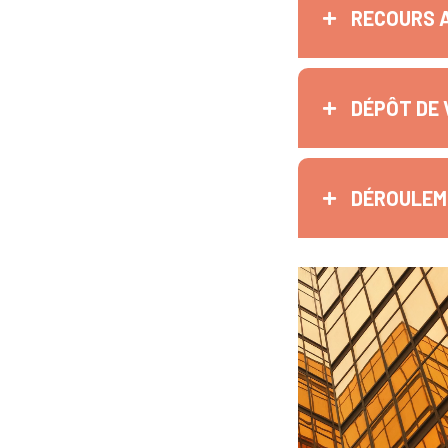
RECOURS 
DÉPÔT DE 
DÉROULEME