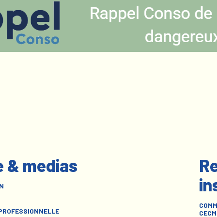
e & medias
Re
in
N
COMM
 PROFESSIONNELLE
CECM