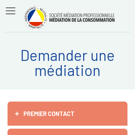
Aller
Régler les litiges
entre
au
consommateurs et
MENU
professionnels avec
contenu
la médiation de la
consommation
Demander une
Recherche
RECHERC
médiation
sur:
PREMIER CONTACT