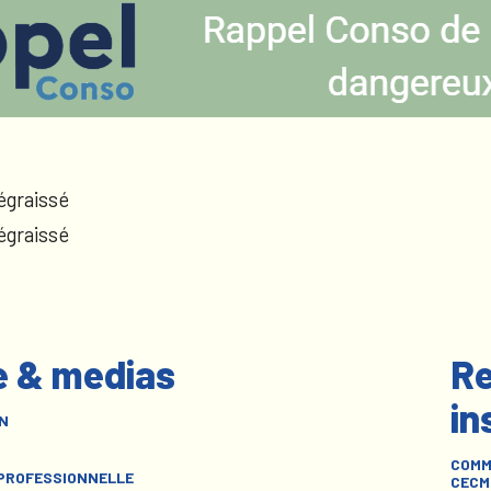
égraissé
égraissé
e & medias
Re
in
N
COMM
 PROFESSIONNELLE
CECM