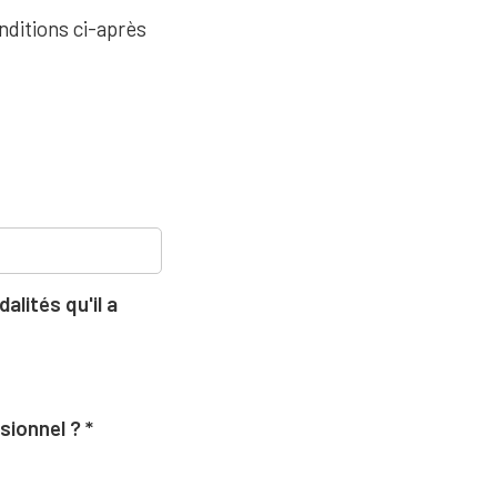
nditions ci-après
lités qu'il a
ssionnel ?