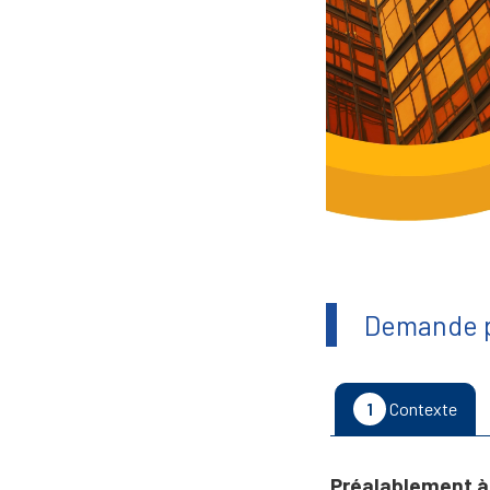
Demande p
1
Contexte
Préalablement à 