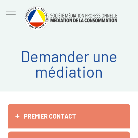
Aller
Régler les litiges
entre
au
consommateurs et
MENU
professionnels avec
contenu
la médiation de la
consommation
Demander une
Recherche
RECHERC
médiation
sur:
PREMIER CONTACT