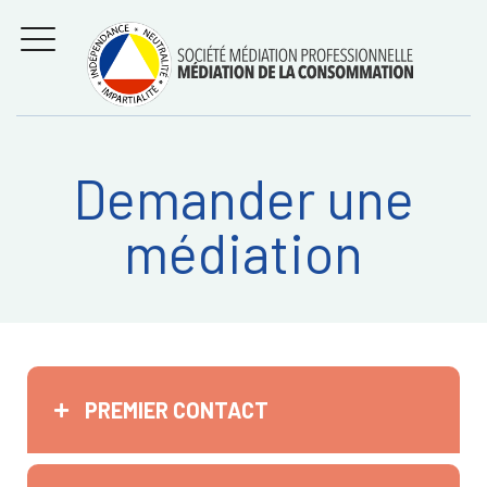
Aller
Régler les litiges
entre
au
consommateurs et
MENU
professionnels avec
contenu
la médiation de la
consommation
Demander une
Recherche
RECHERC
médiation
sur:
PREMIER CONTACT