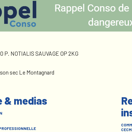
0 P. NOTIALIS SAUVAGE OP 2KG
sson sec Le Montagnard
e & medias
Re
in
N
COMM
 PROFESSIONNELLE
CECM