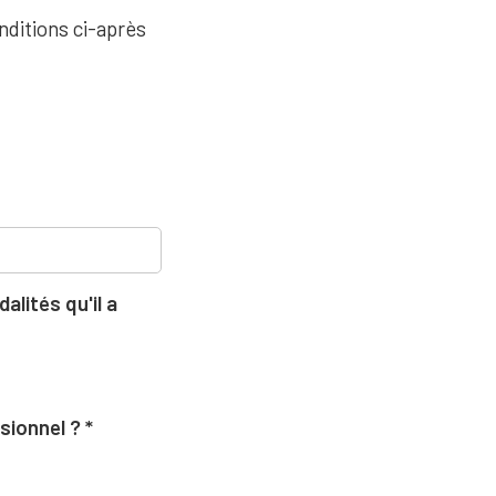
nditions ci-après
lités qu'il a
ssionnel ?