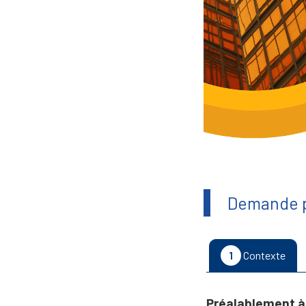
Demande p
1
Contexte
Préalablement à 