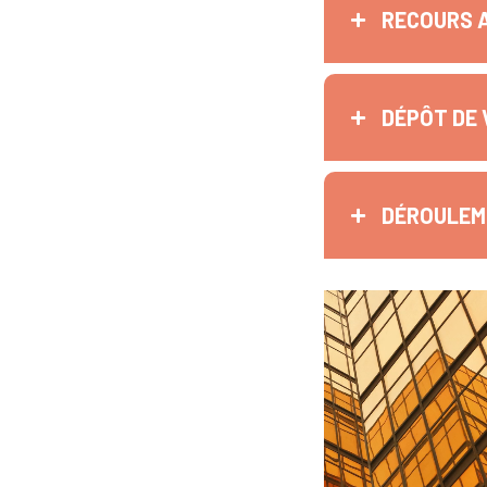
RECOURS 
DÉPÔT DE 
DÉROULEME