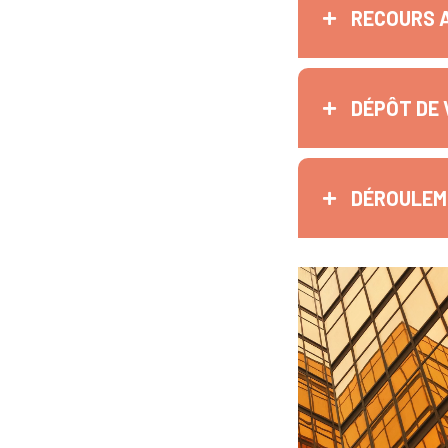
RECOURS 
DÉPÔT DE 
DÉROULEME