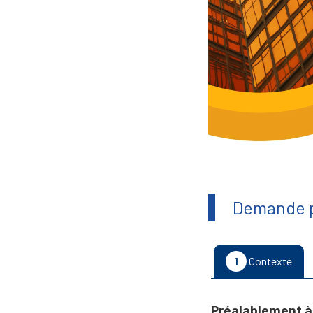
Demande p
1
Contexte
Préalablement à 