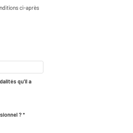
nditions ci-après
lités qu'il a
ssionnel ?