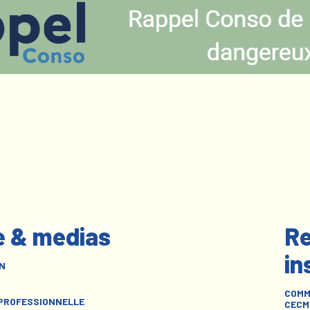
e & medias
Re
in
N
COMM
 PROFESSIONNELLE
CECM