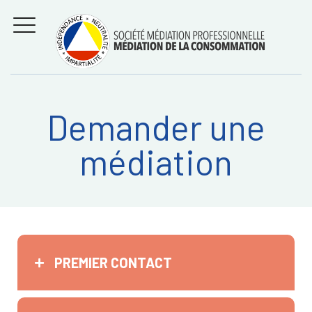
Aller
Régler les litiges
entre
au
consommateurs et
MENU
professionnels avec
contenu
la médiation de la
consommation
Demander une
Recherche
RECHERC
médiation
sur:
PREMIER CONTACT