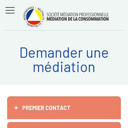
Aller
Régler les litiges
entre
au
consommateurs et
MENU
professionnels avec
contenu
la médiation de la
consommation
Demander une
Recherche
RECHERC
médiation
sur:
PREMIER CONTACT