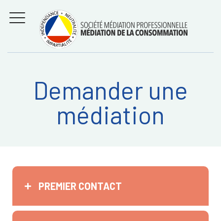
Aller
Régler les litiges
entre
au
consommateurs et
MENU
professionnels avec
contenu
la médiation de la
consommation
Demander une
Recherche
RECHERC
médiation
sur:
PREMIER CONTACT