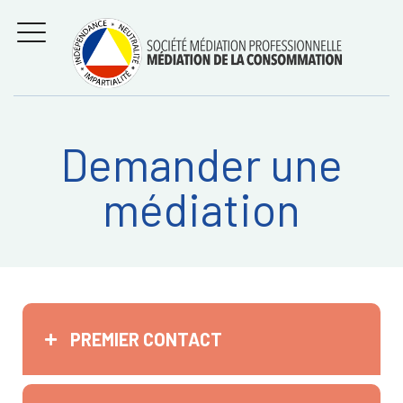
Aller
Régler les litiges
entre
au
consommateurs et
MENU
professionnels avec
contenu
la médiation de la
consommation
Demander une
Recherche
RECHERC
médiation
sur:
PREMIER CONTACT