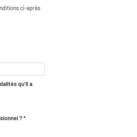
nditions ci-après
lités qu'il a
ssionnel ?