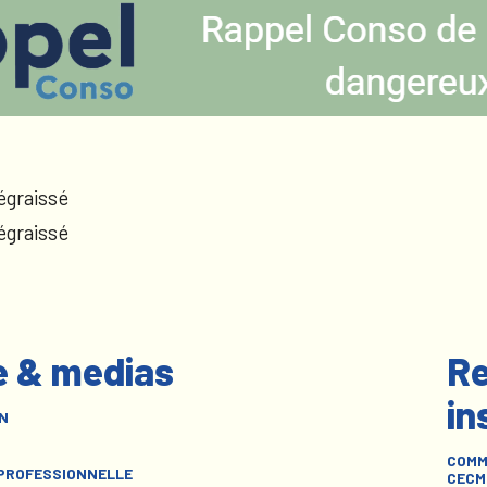
égraissé
égraissé
e & medias
Re
in
N
COMM
 PROFESSIONNELLE
CECM