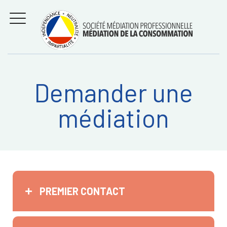
Aller
Régler les litiges
entre
au
consommateurs et
MENU
professionnels avec
contenu
la médiation de la
consommation
Demander une
Recherche
RECHERC
médiation
sur:
PREMIER CONTACT