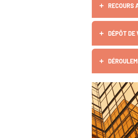
RECOURS 
DÉPÔT DE 
DÉROULEME