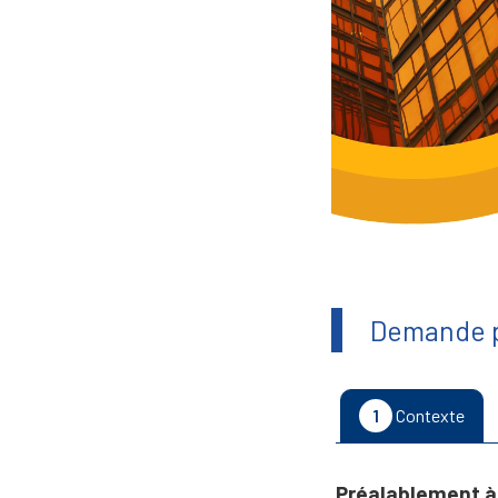
Demande p
1
Contexte
Préalablement à 