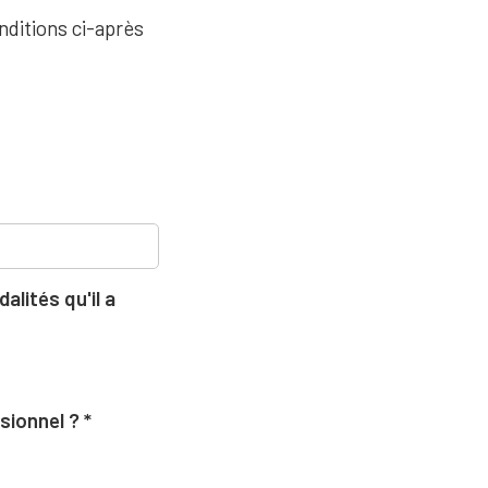
nditions ci-après
lités qu'il a
ssionnel ?