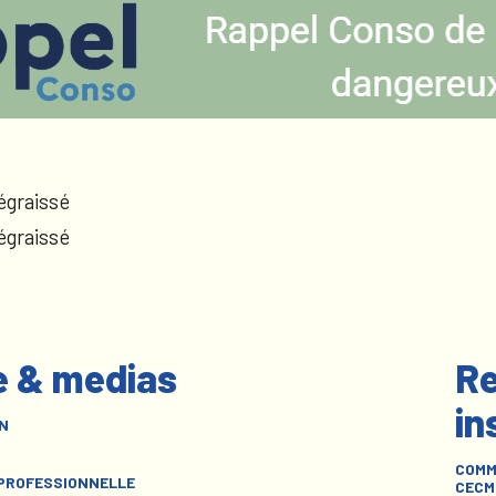
égraissé
égraissé
e & medias
Re
in
N
COMM
 PROFESSIONNELLE
CECM