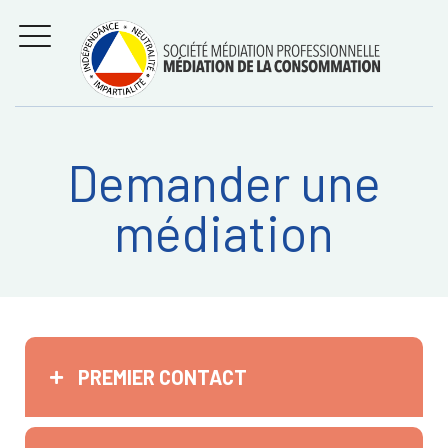
Aller
Régler les litiges
entre
au
consommateurs et
MENU
professionnels avec
contenu
la médiation de la
consommation
Demander une
Recherche
RECHERC
médiation
sur:
PREMIER CONTACT