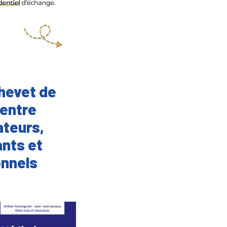
chevet de
 entre
teurs,
nts et
onnels