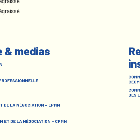
égraissé
égraissé
e & medias
Re
in
N
COMM
 PROFESSIONNELLE
CECM
COMM
DES L
T DE LA NÉGOCIATION – EPMN
N ET DE LA NÉGOCIATION – CPMN