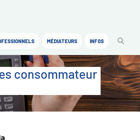
OFESSIONNELS
MÉDIATEURS
INFOS
OUVR
LA
RECH
iges consommateur
la