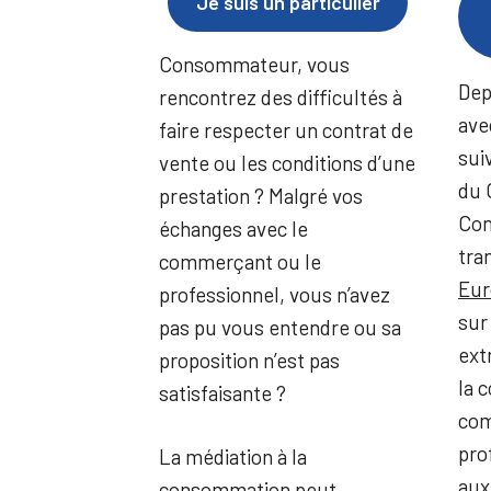
Je suis un particulier
Consommateur, vous
Dep
rencontrez des difficultés à
ave
faire respecter un contrat de
sui
vente ou les conditions d’une
du 
prestation ? Malgré vos
Con
échanges avec le
tra
commerçant ou le
Eur
professionnel, vous n’avez
sur
pas pu vous entendre ou sa
extr
proposition n’est pas
la 
satisfaisante ?
com
pro
La médiation à la
aux
consommation peut