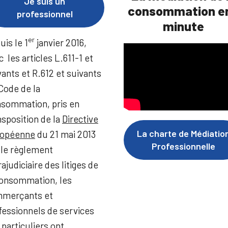
Je suis un
consommation en
professionnel
minute
er
uis le 1
janvier 2016,
c les articles L.611-1 et
vants et R.612 et suivants
Code de la
sommation, pris en
nsposition de la
Directive
La charte de Médiatio
opéenne
du 21 mai 2013
Professionnelle
 le règlement
ajudiciaire des litiges de
consommation, les
merçants et
fessionnels de services
 particuliers ont