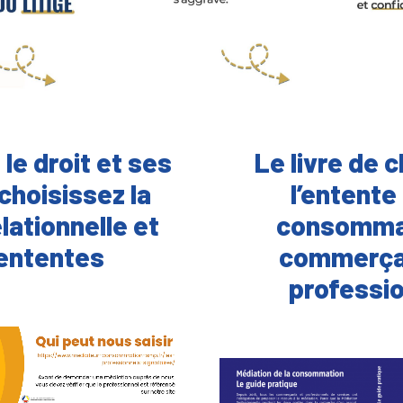
 le droit et ses
Le livre de 
 choisissez la
l’entente
elationnelle et
consomma
ententes
commerça
professi