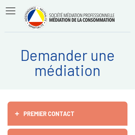
Aller
Régler les litiges
entre
au
consommateurs et
MENU
professionnels avec
contenu
la médiation de la
consommation
Demander une
Recherche
RECHERC
médiation
sur:
PREMIER CONTACT