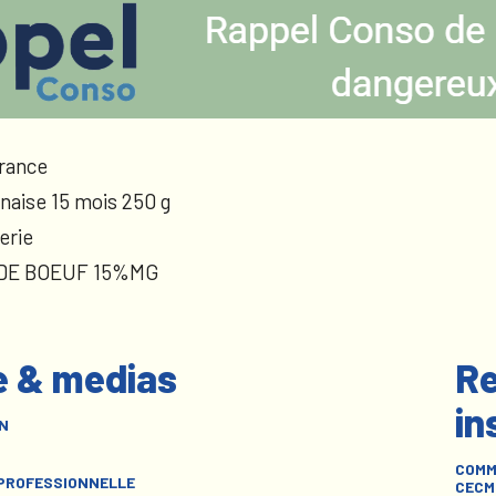
rance
naise 15 mois 250 g
erie
 DE BOEUF 15%MG
e & medias
Re
in
N
COMM
 PROFESSIONNELLE
CECM