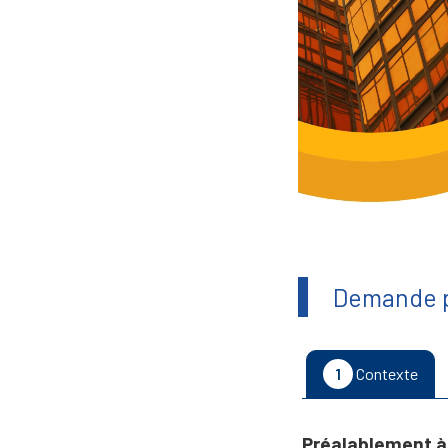
Demande p
1
Contexte
Préalablement à 