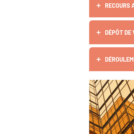
RECOURS 
DÉPÔT DE 
DÉROULEME