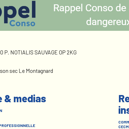
0 P. NOTIALIS SAUVAGE OP 2KG
sson sec Le Montagnard
e & medias
Re
in
N
COMM
 PROFESSIONNELLE
CECM