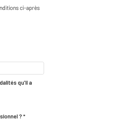
nditions ci-après
lités qu'il a
ssionnel ?