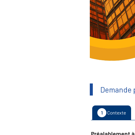
Demande p
1
Contexte
Préalablement à 