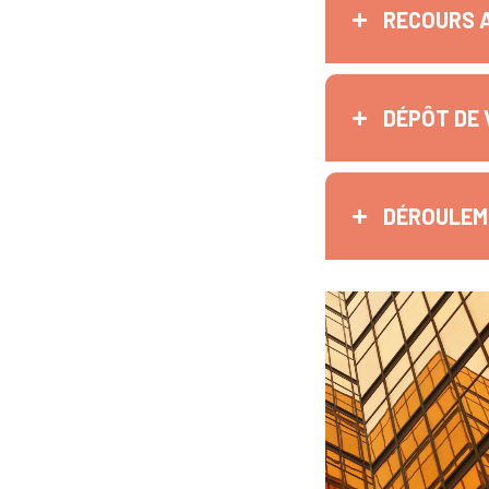
RECOURS 
DÉPÔT DE 
DÉROULEME