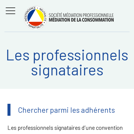
Aller
Régler les litiges
entre
au
consommateurs et
MENU
professionnels avec
contenu
la médiation de la
consommation
Les professionnels
Recherche
RECHERC
signataires
sur:
Chercher parmi les adhérents
Les professionnels signataires d’une convention