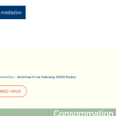
 médiation
sommation
- Alteritae 5 rue Salvaing 12000 Rodez
NDEZ-VOUS