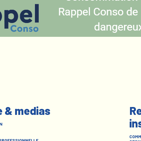
e & medias
Re
in
N
COMM
 PROFESSIONNELLE