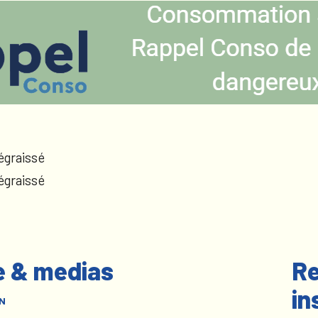
égraissé
égraissé
e & medias
Re
in
N