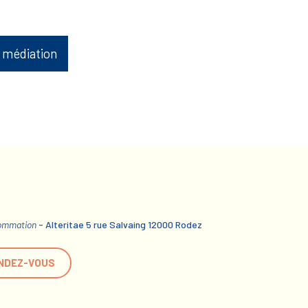
 médiation
sommation
- Alteritae 5 rue Salvaing 12000 Rodez
NDEZ-VOUS