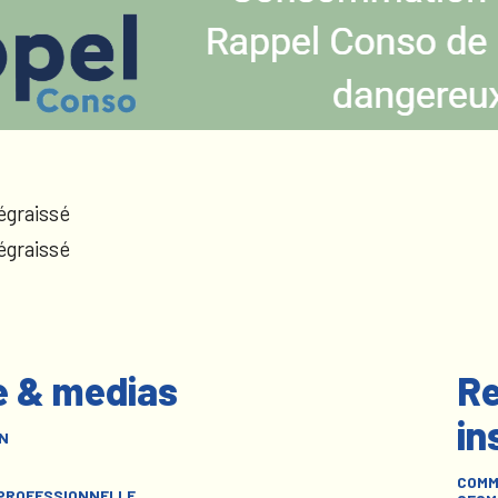
égraissé
égraissé
e & medias
Re
in
N
COMM
 PROFESSIONNELLE