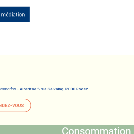
 médiation
sommation
- Alteritae 5 rue Salvaing 12000 Rodez
NDEZ-VOUS