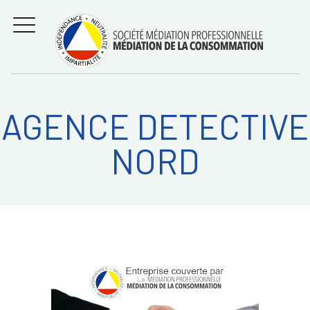
Aller
Régler les litiges
entre
au
consommateurs et
MENU
professionnels avec
contenu
la médiation de la
consommation
AGENCE DETECTIVE
Recherche
RECHERC
NORD
sur: