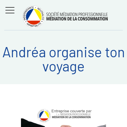
Aller
Régler les litiges
entre
au
consommateurs et
MENU
professionnels avec
contenu
la médiation de la
consommation
Andréa organise ton
Recherche
RECHERC
voyage
sur: