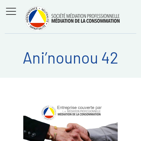
Aller
Régler les litiges
entre
au
consommateurs et
MENU
professionnels avec
contenu
la médiation de la
consommation
Ani’nounou 42
Recherche
RECHERC
sur: