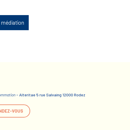
 médiation
sommation
- Alteritae 5 rue Salvaing 12000 Rodez
NDEZ-VOUS