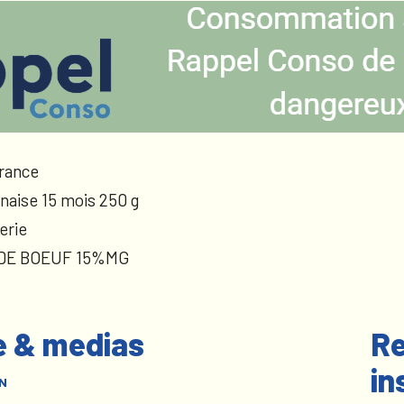
rance
naise 15 mois 250 g
erie
 DE BOEUF 15%MG
e & medias
Re
in
N