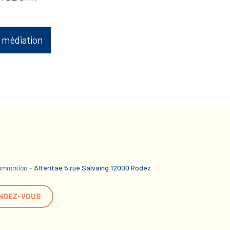
 médiation
sommation
- Alteritae 5 rue Salvaing 12000 Rodez
NDEZ-VOUS