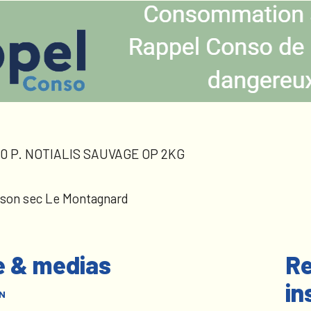
0 P. NOTIALIS SAUVAGE OP 2KG
sson sec Le Montagnard
e & medias
Re
in
N