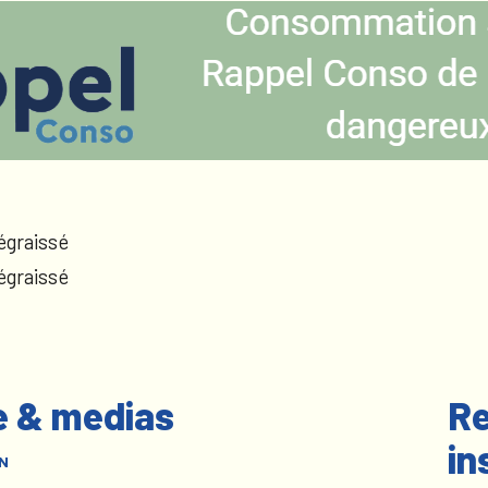
égraissé
égraissé
e & medias
Re
in
N