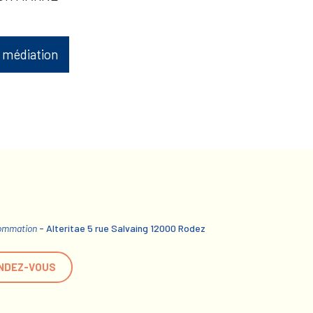
 médiation
sommation
- Alteritae 5 rue Salvaing 12000 Rodez
NDEZ-VOUS