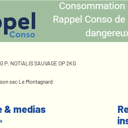
0 P. NOTIALIS SAUVAGE OP 2KG
sson sec Le Montagnard
e & medias
Re
in
N