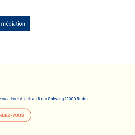
 médiation
sommation
- Alteritae 5 rue Salvaing 12000 Rodez
NDEZ-VOUS