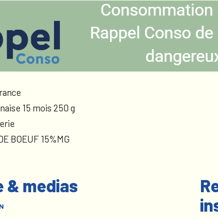
rance
naise 15 mois 250 g
erie
 DE BOEUF 15%MG
e & medias
Re
in
N