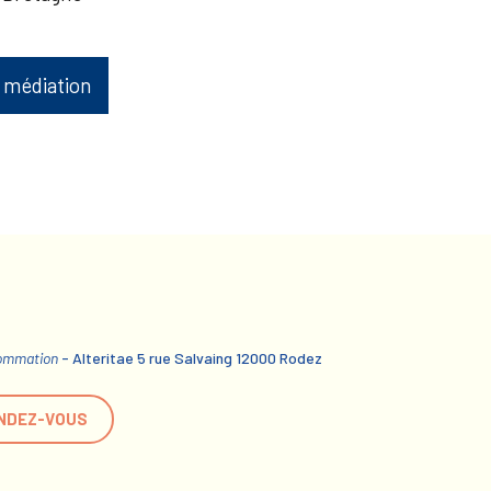
 médiation
sommation
- Alteritae 5 rue Salvaing 12000 Rodez
NDEZ-VOUS