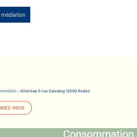
 médiation
sommation
- Alteritae 5 rue Salvaing 12000 Rodez
NDEZ-VOUS