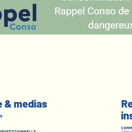
e & medias
Re
in
N
COMM
 PROFESSIONNELLE