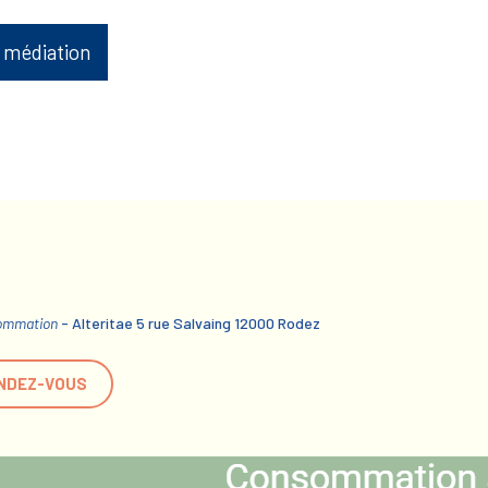
 médiation
sommation
- Alteritae 5 rue Salvaing 12000 Rodez
NDEZ-VOUS