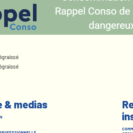
égraissé
égraissé
e & medias
Re
in
N
COMM
 PROFESSIONNELLE