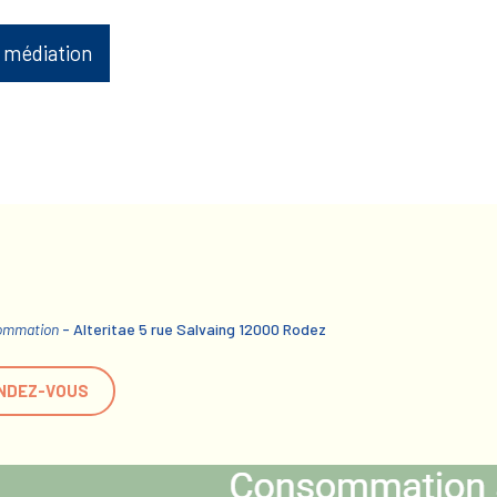
 médiation
sommation
- Alteritae 5 rue Salvaing 12000 Rodez
NDEZ-VOUS