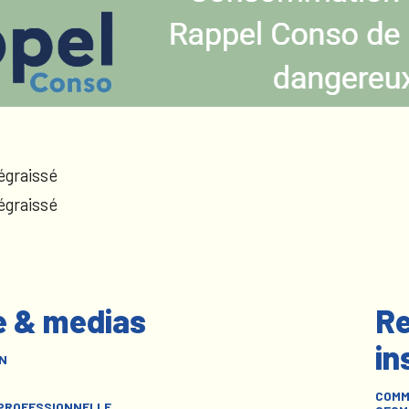
égraissé
égraissé
e & medias
Re
in
N
COMM
 PROFESSIONNELLE