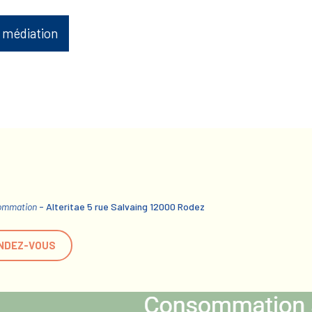
 médiation
sommation
- Alteritae 5 rue Salvaing 12000 Rodez
NDEZ-VOUS