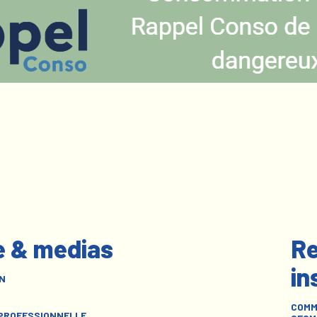
e & medias
Re
in
N
COMM
 PROFESSIONNELLE